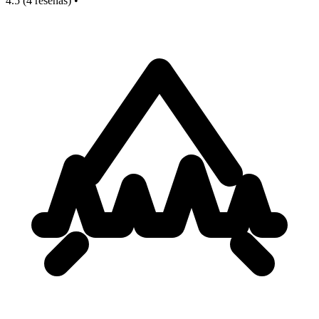
4.5
(4 reseñas)
•